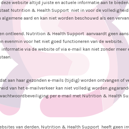
 deze website altijd juiste en actuele informatie aan te biede
aat Nutrition & Health Support niet in voor de volledigheid, j
an algemene aard en kan niet worden beschouwd als een vervan
n ontleend. Nutrition & Health Support aanvaardt geen aanspr
en evenmin voor het niet goed functioneren van de website.
informatie via de website of via e-mail kan niet zonder meer 
staan.
dat aan haar gezonden e-mails (tijdig) worden ontvangen of v
heid van het e-mailverkeer kan niet volledig worden gegaran
of wachtwoordbeveiliging per e-mail met Nutrition & Health Su
ebsites van derden. Nutrition & Health Support heeft geen in